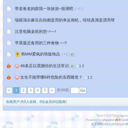
带老爸老妈跟我一块旅游~很潮吧
( +1 )
瑞丽顶尖麻豆自拍都是用的单反相机，哇哇真滴是漂亮呀
注意电脑桌前的您~!~~!
早晨最忌食用的三种食物 ~~!!
韩MM爱疯的韩版饰品
( +1 )
46条足以震撼你的生活常识
1
2
女生不能带哪6样危险的东西睡觉？
1
2
共104页
«
1
2
3
4
5
»
Go
在线用户:共0人在线，0位会员(0位隐身)
Total 0.023752(s) query
Powered by
phpwind
v8.5
Certi
真爱酒吧DJ论坛|DJ论坛|D