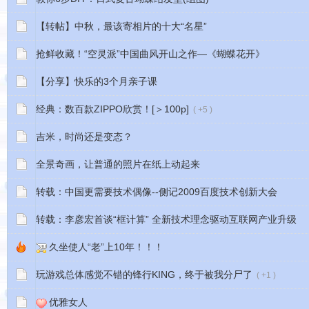
【转帖】中秋，最该寄相片的十大“名星”
抢鲜收藏！“空灵派”中国曲风开山之作—《蝴蝶花开》
【分享】快乐的3个月亲子课
经典：数百款ZIPPO欣赏！[＞100p]
( +5 )
吉米，时尚还是变态？
全景奇画，让普通的照片在纸上动起来
转载：中国更需要技术偶像--侧记2009百度技术创新大会
转载：李彦宏首谈“框计算” 全新技术理念驱动互联网产业升级
久坐使人“老”上10年！！！
玩游戏总体感觉不错的锋行KING，终于被我分尸了
( +1 )
优雅女人