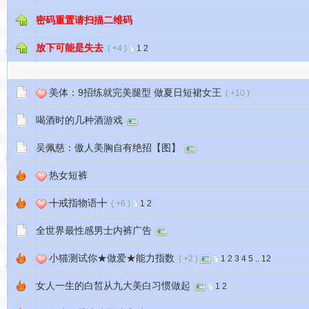
密码重置请扫描二维码
放下可能是失去
( +4 )
1
2
美体：9招练就完美腿型 做夏日短裙女王
( +10 )
喝酒时的几种酒游戏
吴佩慈：傲人美胸自有绝招【图】
热女短裤
╋戒指物语╋
( +6 )
1
2
全世界最性感男士内裤广告
小猫测试你★做爱★能力指数
( +2 )
1
2
3
4
5
..
12
女人一生的白皙从九大美白习惯做起
1
2