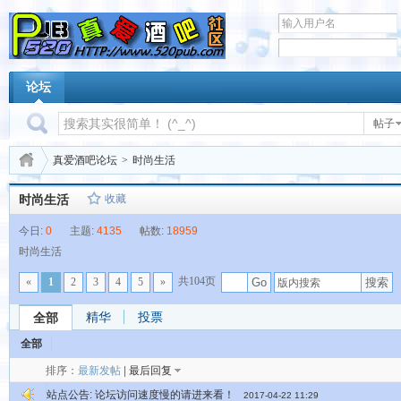
论坛
帖子
真爱酒吧论坛
>
时尚生活
时尚生活
收藏
今日:
0
主题:
4135
帖数:
18959
时尚生活
共104页
搜索
«
1
2
3
4
5
»
Go
精华
投票
全部
全部
排序：
最新发帖
|
最后回复
站点公告:
论坛访问速度慢的请进来看！
2017-04-22 11:29