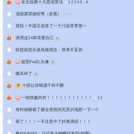
女生短裤十大恶劣穿法
1
2
3
4
5
..
9
顶级露背婚纱秀（多图）
( +1 )
震惊！中国又创造了一个污染世界第一
请用这14杯茶爱自己
联想新想乐派风格理念：简单不妥协
超型FeiZL头像
晒耳环了
十招让你喝酒千杯不醉
一组情趣内衣！！！！！！！！！！！
1
2
有时候睡着了腿会突然间无意识地蹬一下~~!!
晕了！！！一不注意中了奸商滴招！！！
教你6步DIY：日式复古蝴蝶结发型(组图)