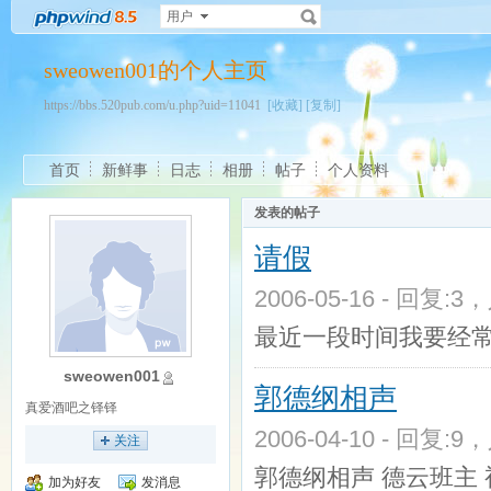
用户
sweowen001的个人主页
https://bbs.520pub.com/u.php?uid=11041
[收藏]
[复制]
首页
新鲜事
日志
相册
帖子
个人资料
发表的帖子
请假
2006-05-16 - 回复:3
最近一段时间我要经常出
sweowen001
郭德纲相声
真爱酒吧之铎铎
2006-04-10 - 回复:9
关注
郭德纲相声 德云班主 
加为好友
发消息