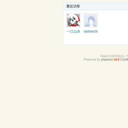
最近访客
一江山水
sishenzh
i
Total 0.033732(s), 
Powered by
phpwind
v8.5
Certif