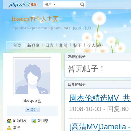
用户
likeqcp的个人主页
https://bbs.520pub.com/u.php?uid=209498
[收藏]
[复制]
首页
新鲜事
日志
相册
帖子
个人资料
发表的帖子
暂无帖子！
回复的帖子
周杰伦精选MV 共
likeqcp
2008-10-03 - 回复:6
关注
加为好友
发消息
[高清MV]Jamelia - 
举报