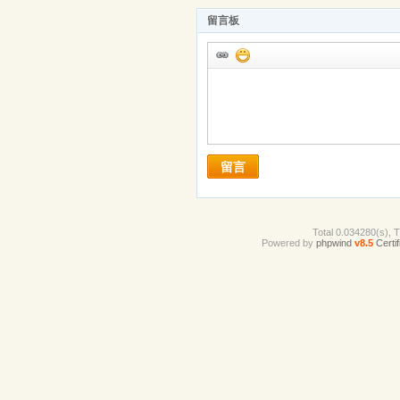
留言板
留言
Total 0.034280(s), 
Powered by
phpwind
v8.5
Certif