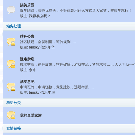
搞笑乐园
爆笑幽默，搞怪无厘头，不管你是用什么方式逗大家笑，够搞笑就行！
版主:
我容易么我？
站务处理
站务公告
社区版规，会员制度，斑竹规则......
版主:
bmsky
似水年华
疑难杂症
技术交流，硬件故障，软件破解，游戏交流，紧急求救…… 人人为我---
版主:
余来
酒友意见
申请斑竹，申请链接，意见建议，违规举报......
版主:
bmsky
似水年华
群组分类
我的真爱家族
友情链接