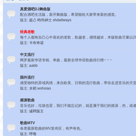
真爱酒吧DJ舞曲版
配合酒吧生活版，新开舞曲版，希望能给大家带来新的感觉。
版主:
超亼
時尚紳士
shdallways
经典老歌
每个人都有自己心中喜欢的老歌，歌越老，感情越浓，本版歌曲尽量以20
版主:
卡布奇诺
中文流行
网罗最新华语专辑、单曲，最新全球华语歌曲排行榜~ ~ ~
版主:
aabb
国外流行
感受独特的异域风情，来自欧美、日韩的流行歌曲，带你走进音乐的天堂~ 
版主:
水稻
wxhxiao
摇滚歌曲
音乐也好，垃圾也罢，我们不能忘记的，就是属于我们的摇滚，伤，或者
版主:
诚聘版主
歌曲MTV
各类最新歌曲的MV发布区，有声有色。
版主:
呼噜