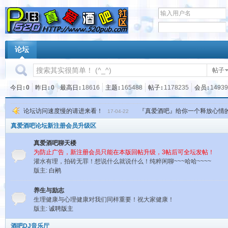
论坛
帖子
今日
0
昨日
0
最高日
18616
主题
165488
帖子
1178235
会员
14939
论坛访问速度慢的请进来看！
『真爱酒吧』给你一个释放心情
17-04-22
真爱酒吧论坛新注册会员升级区
真爱酒吧聊天楼
为防止广告，新注册会员只能在本版回帖升级，3帖后可全坛发帖！
灌水有理，拍砖无罪！想说什么就说什么！纯粹闲聊~~~哈哈~~~~
版主:
白鹇
养生与励志
生理健康与心理健康对我们同样重要！祝大家健康！
版主:
诚聘版主
酒吧DJ音乐厅