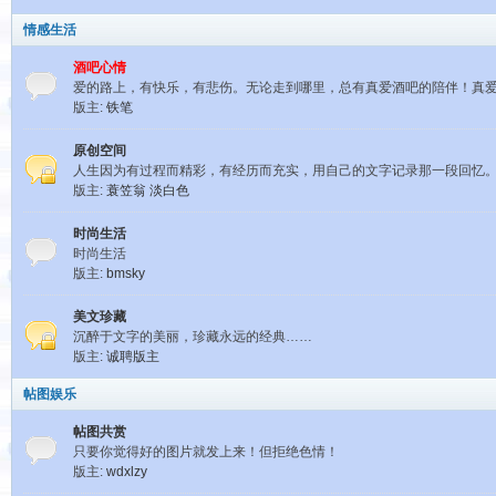
情感生活
酒吧心情
爱的路上，有快乐，有悲伤。无论走到哪里，总有真爱酒吧的陪伴！真
版主:
铁笔
原创空间
人生因为有过程而精彩，有经历而充实，用自己的文字记录那一段回忆
版主:
蓑笠翁
淡白色
时尚生活
时尚生活
版主:
bmsky
美文珍藏
沉醉于文字的美丽，珍藏永远的经典……
版主:
诚聘版主
帖图娱乐
帖图共赏
只要你觉得好的图片就发上来！但拒绝色情！
版主:
wdxlzy