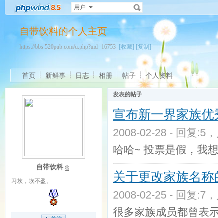
用户
自带饮料的个人主页
https://bbs.520pub.com/u.php?uid=16753
[收藏]
[复制]
首页
新鲜事
日志
相册
帖子
个人资料
发表的帖子
宣布新一界家族优
2008-02-28 - 回复:5
哈哈~ 投票是假，我
自带饮料
关于更改家族名称
习坎，坎不盈。
2008-02-25 - 回复:7
很多家族成员都曾表示