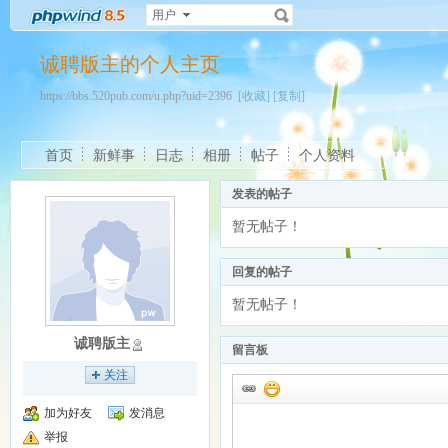
用户
诚聘版主的个人主页
https://bbs.520pub.com/u.php?uid=2396
[收藏]
[复制]
首页
新鲜事
日志
相册
帖子
个人资料
发表的帖子
暂无帖子！
回复的帖子
暂无帖子！
诚聘版主
留言板
关注
加为好友
发消息
举报