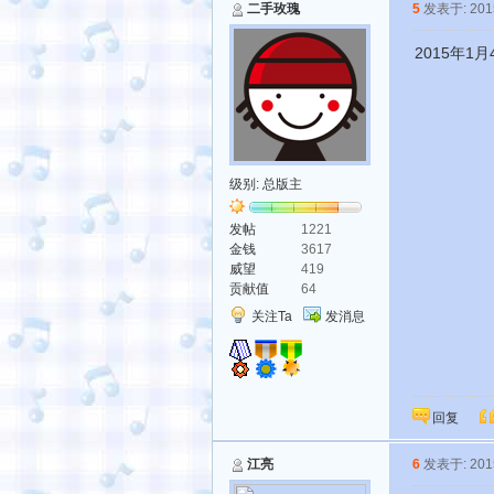
二手玫瑰
5
发表于: 2015
2015年1
级别:
总版主
发帖
1221
金钱
3617
威望
419
贡献值
64
关注Ta
发消息
回复
江亮
6
发表于: 2015