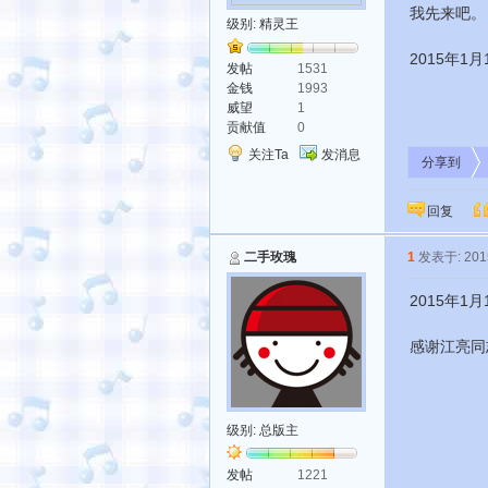
我先来吧。
级别:
精灵王
2015年1
发帖
1531
金钱
1993
威望
1
贡献值
0
关注Ta
发消息
分享到
回复
二手玫瑰
1
发表于: 2015
2015年1
感谢江亮同
级别:
总版主
发帖
1221