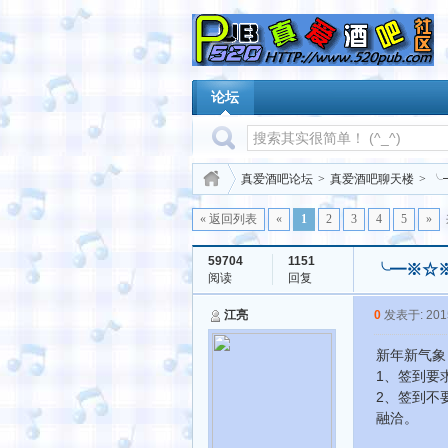
论坛
真爱酒吧论坛
>
真爱酒吧聊天楼
>
╰
« 返回列表
«
1
2
3
4
5
»
59704
1151
╰━※☆
阅读
回复
江亮
0
发表于: 2015
新年新气象
1、签到要
2、签到不
融洽。