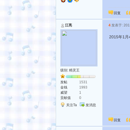
回复
江亮
4
发表于: 2015
2015年1
级别:
精灵王
发帖
1531
金钱
1993
威望
1
贡献值
0
关注Ta
发消息
回复