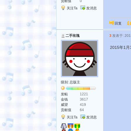
贡献值
0
关注Ta
发消息
回复
二手玫瑰
3
发表于: 2015
2015年1
级别:
总版主
发帖
1221
金钱
3617
威望
419
贡献值
64
关注Ta
发消息