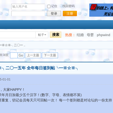
记住
找回密码
登录
注册
搜索
热搜：
结婚
母婴
phpwind
帖子
━※☆※╮二〇一 ..
共58页
Go
上一主题
下一主题
※╮二〇一五年 全年每日签到帖╰━※☆※╮
-01-01
，大家HAPPY！
求年月日加最少五个汉字！(数字、字母、表情都不算)
要重复，切记会员每天只可回帖一次！ 每一个签到都是对论坛的一份支持