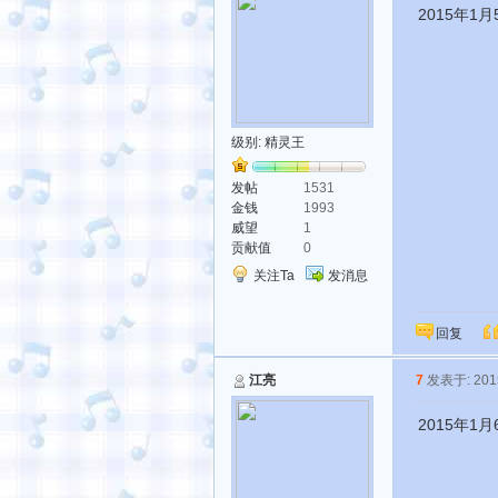
2015年1
级别:
精灵王
发帖
1531
金钱
1993
威望
1
贡献值
0
关注Ta
发消息
回复
江亮
7
发表于: 2015
2015年1