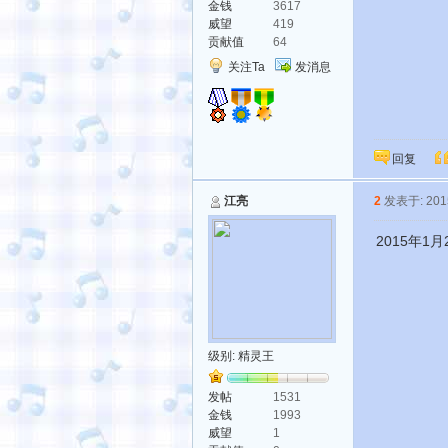
金钱
3617
威望
419
贡献值
64
关注Ta
发消息
回复
江亮
2
发表于: 2015
2015年
级别:
精灵王
发帖
1531
金钱
1993
威望
1