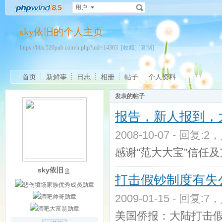
用户
sky依旧的个人主页
https://bbs.520pub.com/u.php?uid=14363
[收藏]
[复制]
首页
新鲜事
日志
相册
帖子
个人资料
发表的帖子
报告，新人报到，
2008-10-07 - 回复:2
感谢“范大大宝”信任
sky依旧
打击假钞制度有失
2009-01-15 - 回复:7
美国侨报：大陆打击假钞制